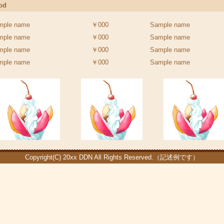
od
mple name
￥000
Sample name
mple name
￥000
Sample name
mple name
￥000
Sample name
mple name
￥000
Sample name
Copyright(C) 20xx DDN All Rights Reserved.（記述例です）