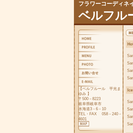
フラワーコーディネ
ベルフル
Ho
Sa
Sa
Sa
Sa
【ベルフルール 平光ま
Ice
ゆみ 】
〒500－8223
Sa
岐阜県岐阜市
水海道3－6－10
Sa
TEL・FAX 058－240－
Sa
4601
Sa